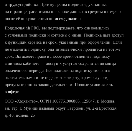
тратите много времени на поиск и вручную поднимаете
и трудоустройства. Преимущества подписки, указанные
резюме
на странице, рассчитаны на основе данных в среднем в неделю
после её покупки согласно
хотите сравнить себя с конкурентами и оценить шансы
исследованию
Подключая hh PRO, вы подтверждаете, что ознакомились
с условиями подписки и согласны с ними. Подписка даёт доступ
к функциям сервиса на срок, указанный при оформлении. Если
не отменить подписку, она автоматически продлится на тот же
срок. Вы имеете право в любое время отменить подписку
в личном кабинете — доступ к услугам сохранится до конца
оплаченного периода. Все платежи за подписку являются
окончательными и не подлежат возврату, кроме случаев,
предусмотренных законодательством. Полные условия есть
в оферте
ООО «Хэдхантер», ОГРН 1067761906805, 125047, г. Москва,
вн. тер. г. Муниципальный округ Тверской, ул. 2-я Брестская,
д. 48, помещ. 25